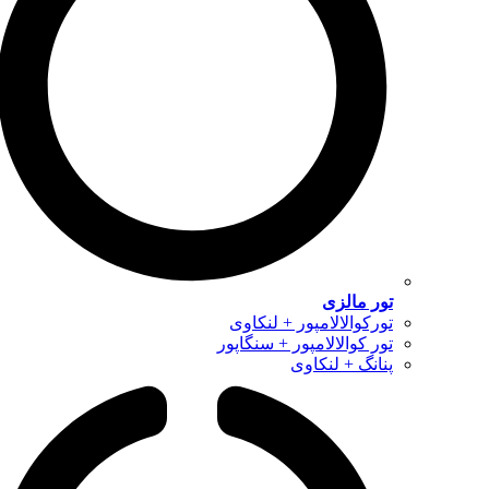
تور مالزی
تورکوالالامپور + لنکاوی
تور کوالالامپور + سنگاپور
پنانگ + لنکاوی