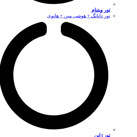
تور ویتنام
تور دانانگ + هوشی مین + هانوی
تور ژاپن