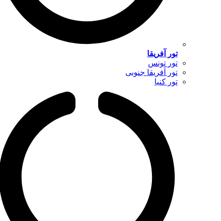
تور آفریقا
تور تونس
تور آفریقا جنوبی
تور کنیا