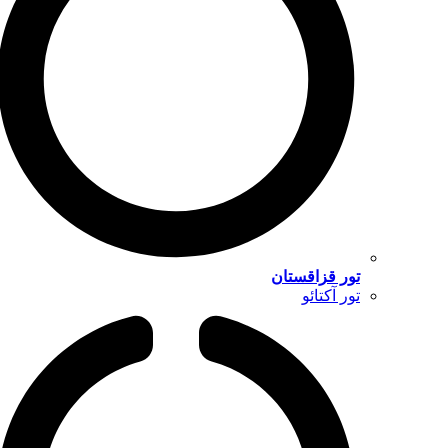
تور قزاقستان
تور آکتائو