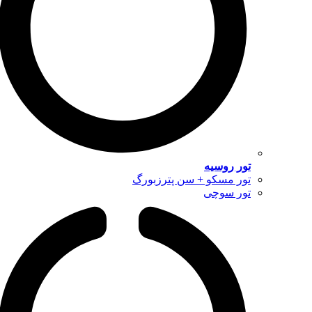
تور روسیه
تور مسکو + سن پترزبورگ
تور سوچی