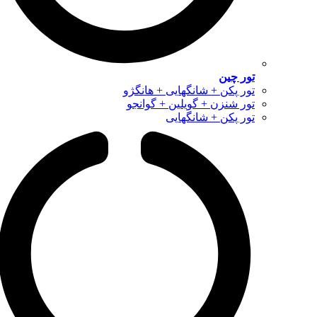
تور چین
تور پکن + شانگهایی + هانگژو
تور شنزن + گویلین + گوانجو
تور پکن + شانگهایی