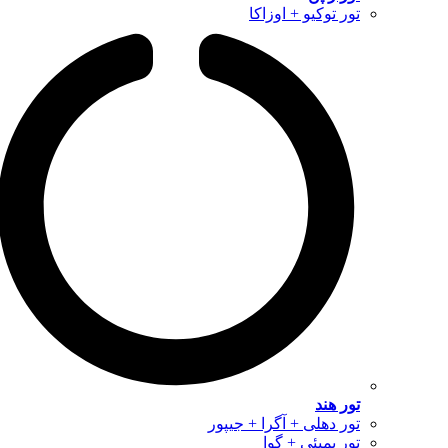
تور توکیو + اوزاکا
تور هند
تور دهلی + آگرا + جیپور
تور بمبئی + گوا