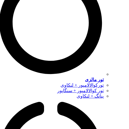
تور مالزی
تورکوالالامپور + لنکاوی
تور کوالالامپور + سنگاپور
پنانگ + لنکاوی