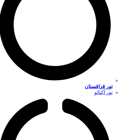
تور قزاقستان
تور آکتائو