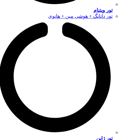
تور ویتنام
تور دانانگ + هوشی مین + هانوی
تور ژاپن