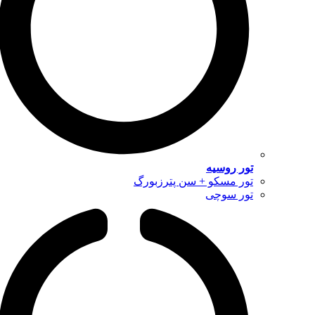
تور روسیه
تور مسکو + سن پترزبورگ
تور سوچی