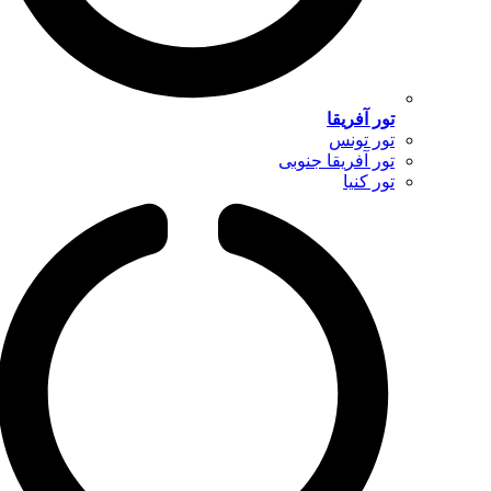
تور آفریقا
تور تونس
تور آفریقا جنوبی
تور کنیا