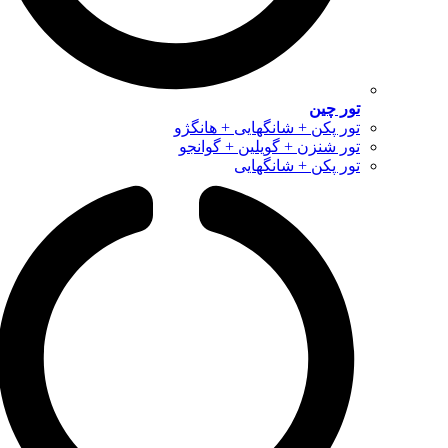
تور چین
تور پکن + شانگهایی + هانگژو
تور شنزن + گویلین + گوانجو
تور پکن + شانگهایی