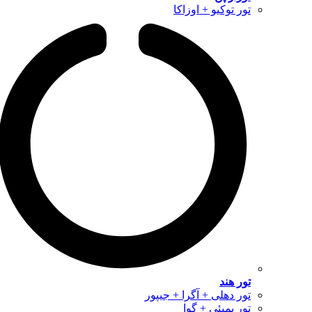
تور توکیو + اوزاکا
تور هند
تور دهلی + آگرا + جیپور
تور بمبئی + گوا