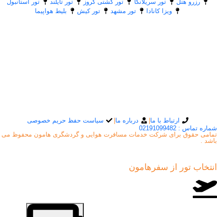
رزرو هتل
تور سریلانکا
تور کشتی کروز
تور تایلند
تور استانبول
ویزا کانادا
تور مشهد
تور کیش
بلیط هواپیما
ارتباط با ما
|
درباره ما
|
سیاست حفظ حریم خصوصی
شماره تماس : 02191099482
تمامی حقوق برای شرکت خدمات مسافرت هوایی و گردشگری هامون محفوظ می
باشد .
انتخاب تور از
سفرهامون