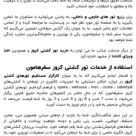
شناخت دقیق نیازها و ترجیحات شما، به شما کمک می‌کنند تا توری را با کیفیت
بالا و مطابق با انتظارات خود انتخاب کنید.
برای
رزرو تور های خارجی و داخلی
، به راحتی می‌توانید با مشاوران ما تماس
بگیرید یا به صفحه تور مورد نظر خود در وب‌سایت ما مراجعه کرده و از تمامی
اطلاعات لازم باخبر شوید. ما به عنوان یک آژانس حرفه‌ای، تضمین می‌کنیم که
تجربه سفر شما با سفرهامون، یکی از بهترین و خاطره‌انگیزترین تجارب زندگی
شما خواهد بود.
از دیگر خدمات جذاب ما می توان به
خرید تور کشتی کروز
و همچنین
اخذ
ویزای کانادا
از مشهد اشاره کرد.
استفاده از خدمات تور کشتی کروز سفرهامون
با افتخار اعلام می‌کنیم که ما به عنوان
کارگزار مستقیم تورهای کشتی
کروز
در ایران، امکان دستیابی به تجربیات لاکچری در تورهای با کشتی‌های
opera ، vertousa ، msc ، costa ، celestyal را فراهم کرده‌ایم. تورهای کشتی
کروز سفرهامون که در حال حاضر در کشورهای حاشیه خلیج فارس برگزار
می‌شود، با مدت 7 شب و 8 روز و 4 شب و 5 روز به شما فرصت می‌دهد تا
تجربه‌ای منحصر به فرد را در ایام نوروز به دست آورید.
در این سفر شگفت‌انگیز، شما به بازدید از جاهای دیدنی همچون دبی، عمان،
مسقط، ابوظبی، خضب، بنی یاس و دوحه خواهید پرداخت و خاطراتی از
لحظه‌های فراموش‌نشدنی برای شما رقم خواهد خورد. جذابیت بی‌پایان کشتی‌های
کروز، انگیزه خاصی را برای شما به ارمغان می‌آورد تا در تعطیلات نوروزی خود، به