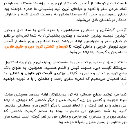
قیمت
تبدیل کرده‌اند. از آنجایی که مشتریان برای ما ارزشمند هستند، همواره در
تمام مراحل سفر با تعهد و حرفه‌ای ترین تیم پشتیبانی ما همراه خواهند بود.
دنیای سفرهامون، جایی که خواسته‌هایتان به واقعیت تبدیل شده و خاطراتی
ماندگار در ذهنتان خلق می‌شوند.
آژانس گردشگری و مسافرتی سفرهامون، با تعهد کامل به سه اصل بنیادین
“بهترین قیمت، بهترین خدمات، و بهترین پشتیبانی”، به شما تجربه‌ای بی‌نظیر
در دنیای سفر و ماجراجویی ارائه می‌دهد. اینجا همه چیز برای شما، از آسانی
خرید تورهای خارجی و داخلی گرفته تا
تورهای کشتی کروز دبی و خلیج فارس
،
با اطمینان و کیفیت بالا ارائه می‌شود.
با افتخار میزبان سفرهای تخصصی به مقصدهای پرطرفداری چون اروپا، استانبول،
سریلانکا، تایلند، دبی، مشهد، کیش و قشم هستیم. همچنین، به عنوان بانک
جامع تورهای داخلی و خارجی با گارانتی
بهترین قیمت تور خارجی و داخلی
، به
شما اطمینان می‌دهیم که تجربه سفری راحت و مطمئن را با ما تجربه خواهید
کرد.
شما می توانید سطح خدماتی که تور موردنظرتان ارائه میدهد همچنین هزینه
بلیط هواپیما و کلاس پروازی، کیفیت هتل و دیگر خدماتی که تورهای ما ارائه
می دهند را در نظر گرفته و از لحاظ قیمت با دیگر آژانس های مسافرتی مقایسه
کنید. به شما اطمینان می دهیم با توجه به سطح کیفیت خدماتی که
سفرهامون برای مسافران تور خارجی و داخلی خود در نظر گرفته است قیمت های
تور مطلوب و بسیار مقرون بصرفه خواهد بود.