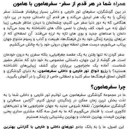
همراه
شما در هر قدم از سفر- سفرهامون با هامون
در بین گردشگران، سفرهای تور خارجی و داخلی بسیار پرطرفدار هستند. سفر
زندگی را به یک هنر تبدیل می‌کند و هر قدم آن داستانی جدید در پی دارد.
هنگامی که به دور دنیا سفر می کنیم، چشمانمان با دیدن مناظر طبیعی زیبا
ذوق زده می شود، کف پایمان با لمس خاک های ناشناخته به وجد می‌آید و
دلمان با صداهای جدید و بوی های تازه به لرزه می‌افتد. آن لحظه‌ای که از
مرزهای روزمره زندگی خود به دل فرهنگ‌ها، طبیعت‌ و آداب و رسوم‌ متنوع جهان
پرتاب می‌شویم، درست همان لحظه جهان درونی خود را به چالش می‌کشیم.
سفر کردن نه تنها رفتن به یک مقصد جغرافیایی، بلکه سفری به درون خودمان
است. هر گوشه از این جهان، داستانی مخصوص به خود دارد که منتظر حضور
شماست. آماده یک ماجراجویی بی‌پایان برای کشف زیبایی‌های ناشناخته
هستید؟ با
رزرو انواع تور خارجی و داخلی سفرهامون
، به دنیای گردشگری و
کاوش اعماق فرهنگ‌ها سفر کنید و لحظاتی خاص از زندگی را در آغوش بگیرید.
چرا سفرهامون؟
ما در مجموعه گردشگری سفرهامون می توانیم تور خارجی و داخلی شما را به
لذت بخش ترین زمان ممکن در زندگیتان تبدیل کنیم. “آژانس مسافرتی و
گردشگری سفرهامون”، نقطه شروعی جدید به جهان ماجراجویی ها و تجربه‌های
لاکچری است. با افتخار می‌گوییم که ما به اصل سه گانه مشتری مداری یعنی
بهترین قیمت، بهترین خدمات و بهترین پشتیبانی پایبند هستیم.
این اصول، ما را به بانک جامع
تورهای داخلی و خارجی با گارانتی بهترین