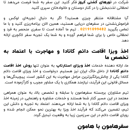
شرکت در
تورهای کشتی کروز
فکر کنید. این سفر به شما فرصت می‌دهد تا
لحظاتی لذت‌بخش را در کنار دوستان و خانواده‌تان سپری کنید.
آیا مشتاقانه منتظر چیزی هستید؟ اگر به دنبال تجربه‌ای لوکس و
فراموش‌نشدنی در سفرهای دریایی هستید، همین الان برنامه‌ریزی کنید و با ما
تماس بگیرید
02191099482
. تیم ما آماده است تا سفری منحصر به فرد و
لحظاتی خاص را برای شما فراهم آورده و به شما یک تجربه سفر لاکچری ارائه
دهد.
اخذ ویزا اقامت دائم کانادا و مهاجرت با اعتماد به
تخصص ما
ما، ارائه دهنده خدمات
اخذ ویزای استارتاپ
به عنوان تنها
روش اخذ اقامت
دائم کانادا
از داخل خاک ایران نیز هستیم. درخواست و اخذ ویزای اقامت دائم
کانادا یکی از چالش‌برانگیزترین مراحل مهاجرت به این کشور است. پیچیدگی‌ها و
مسائل قانونی این فرآیند، نیازمند همکاری با یک مشاور مجرب و کارآزموده است.
تیم مشاوران برجسته سفرهامون با سابقه و تخصص بالا، به عنوان همراهی
معتمد در این مسیر کنار شما هستند و خدمات مشاوره و راهنمایی در زمینه اخذ
ویزای اقامت دائم کانادا را به شما ارائه می‌دهند. اعتماد به تجربه و دانش این
تیم، تضمین می‌کند که فرآیند اخذ ویزا به بهترین نحو ممکن انجام شده و
رویای اقامت دائم در این سرزمین زیبا به واقعیت تبدیل گردد.
سفرهامون با هامون