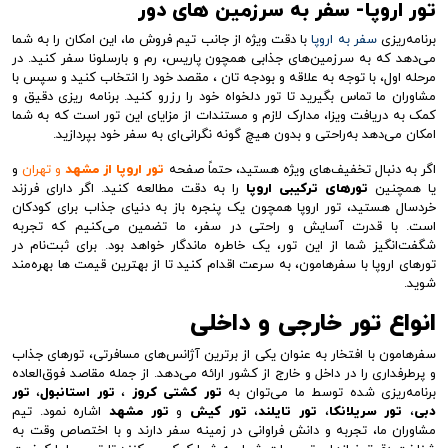
تور اروپا- سفر به سرزمین های دور
برنامه‌ریزی
سفر به اروپا
با دقت ویژه از جانب تیم فروش ما، این امکان را به شما
می‌دهد که به سرزمین‌های جذابی همچون پاریس، رم و بارسلونا سفر کنید. در
مرحله اول، با توجه به علاقه و بودجه تان ، مقصد خود را انتخاب کنید و سپس با
مشاوران ما تماس بگیرید تا تور دلخواه خود را رزرو کنید. برنامه ریزی دقیق و
کمک به دریافت ویزا، مدارک لازم و مستندات از مزایای این تور است که به شما
امکان می‌دهد به‌راحتی و بدون هیچ گونه نگرانی‌ای به سفر خود بپردازید.
اگر به دنبال تخفیف‌های ویژه هستید، حتماً صفحه
تور اروپا از مشهد
و تهران
و
یا همچنین
تورهای ترکیبی اروپا
را به دقت مطالعه کنید. اگر دارای فرزند
خردسال هستید، تور اروپا همچون یک پنجره باز به دنیای جذاب برای کودکان
است. با قدرت آسایش و راحتی در سفر، ما تضمین می‌کنیم که تجربه
شگفت‌انگیز شما از این تور، یک خاطره ماندگار خواهد بود. برای ثبت‌نام در
تورهای اروپا با سفرهامون، به سرعت اقدام کنید تا از بهترین قیمت ها بهره‌مند
شوید.
انواع تور خارجی و داخلی
سفرهامون با افتخار به عنوان یکی از برترین آژانس‌های مسافرتی، تورهای جذاب
و پرطرفداری را در داخل و خارج از کشور ارائه می‌دهد. از جمله مقاصد فوق‌العاده
برنامه‌ریزی شده توسط ما می‌توان به
تور کشتی کروز
،
تور استانبول
،
تور
دبی
،
تور سریلانکا
،
تور تایلند
،
تور کیش
و
تور مشهد
اشاره نمود. تیم
مشاوران ما، تجربه و دانش فراوانی در زمینه سفر دارند و با اختصاص وقت به