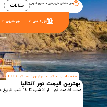
تور کشتی کروز دبی و خلیج فارس
مقالات
Item #3
Item #2
Item #1
تور داخلی
تور خارجی
صفحه اصلی
»
تور
»
بهترین قیمت تور آنتالیا
بهترین قیمت تور آنتالیا
مدت اقامت تور | از 3 شب تا 10 شب
تاریخ ح