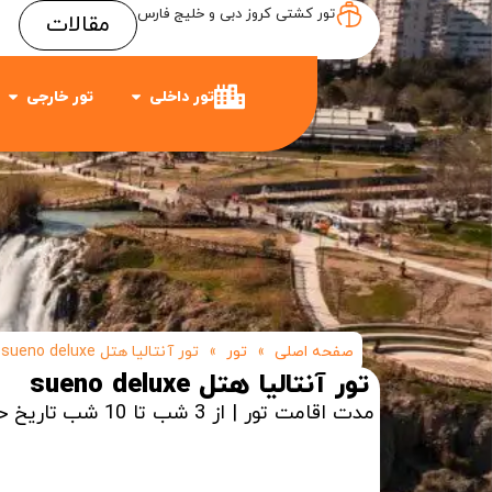
تور کشتی کروز دبی و خلیج فارس
مقالات
Item #3
Item #2
Item #1
تور داخلی
تور خارجی
صفحه اصلی
»
تور
»
تور آنتالیا هتل sueno deluxe
تور آنتالیا هتل sueno deluxe
مدت اقامت تور | از 3 شب تا 10 شب
تاریخ ح