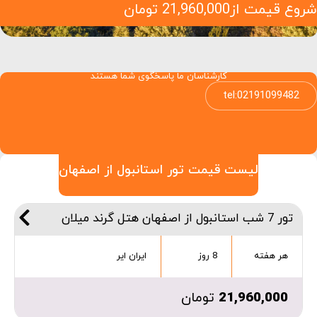
شروع قیمت از
21,960,000
تومان
کارشناسان ما پاسخگوی شما هستند
tel:02191099482
لیست قیمت تور استانبول از اصفهان
تور 7 شب استانبول از اصفهان هتل گرند میلان
هر هفته
8 روز
ایران ایر
21,960,000
تومان