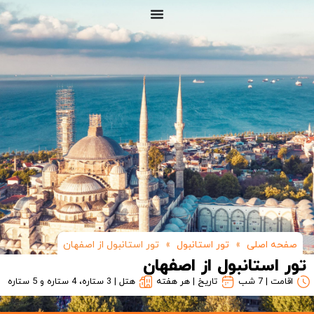
صفحه اصلی
»
تور استانبول
»
تور استانبول از اصفهان
تور استانبول از اصفهان
اقامت | 7 شب
تاریخ | هر هفته
هتل | 3 ستاره، 4 ستاره و 5 ستاره