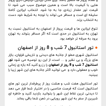
و تعداد پرواز ها متغیر باشد. برای مثال ایرلاین ترکیش دارای پرواز
هایی با کیفیت بالا است و همین موضوع سبب می شود تا
قیمت تور مقدار زیادی جا به جا شود. انتخاب ایرلاین کاملا
سلیقه ای است و مسافر می تواند با توجه به شرایط خود دست
به انتخاب بزند.
تنوع ایرلاین ها و قیمت پرواز از اصفهان به استانبول نسبت به
تهران به استانبول در حدی است که اگر مسافر بتواند به تهران
برود به صرفه تر خواهد بود.
●
تور استانبول 7 شب و 8 روز از اصفهان
استانبول شهری مملو از جاذبه های دیدنی و تاریخی فراوان، بازار
های بزرگ و بی نظیر و … است، از این رو توصیه می شود
تور
استانبول 7 شب و 8 روز از اصفهان
را رزرو کنید که بازه ی زمانی
خوب و معقولی دارد و می توانید اکثر جاذبه های این شهر زیبا را
ببینید.
تور استانبول هفت شب و هشت روز از پرطرفدار ترین تور های
استانبول است که فرصت مناسبی را در اختیار شما قرار می دهد
تا دیدنی ترین نقاط این شهر را بتوانید بازدید کنید و خاطره ای
شیرین از سفر به این شهر رویایی در ذهن شما باقی بماند.