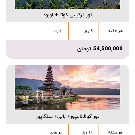
تور ترکیبی کوتا + اوبود
هر هفته
8 روز
امارات
54,500,000
تومان
تور کوالالامپور+ بالی+ سنگاپور
هر هفته
11 روز
ایر عربیا