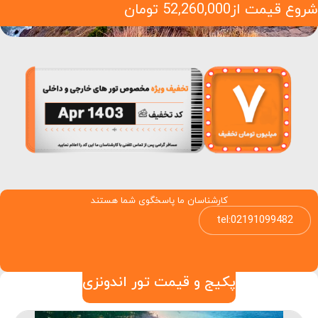
شروع قیمت از
52,260,000
تومان
کارشناسان ما پاسخگوی شما هستند
tel:02191099482
پکیج و قیمت تور اندونزی