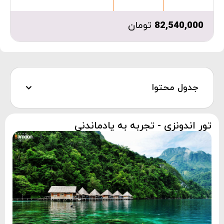
82,540,000
تومان
جدول محتوا
تور اندونزی - تجربه به یادماندنی