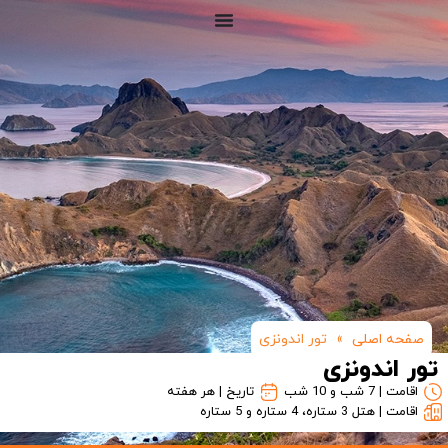
صفحه اصلی
»
تور اندونزی
تور اندونزی
اقامت | 7 شب و 10 شب
تاریخ | هر هفته
اقامت | هتل 3 ستاره، 4 ستاره و 5 ستاره