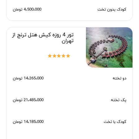
کودک بدون تخت
4،500،000 تومان
تور 4 روزه کیش هتل ترنج از
تهران
دو تخته
14،265،000 تومان
یک تخته
21،485،000 تومان
کودک با تخت
14،185،000 تومان