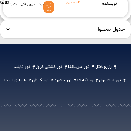
فاطمه حلیمی
05/02
نویسنده
آخرین بازنگری
مشاهده
نوشته
های
دیگر
جدول محتوا
رزرو هتل
تور سریلانکا
تور کشتی کروز
تور تایلند
تور استانبول
ویزا کانادا
تور مشهد
تور کیش
بلیط هواپیما