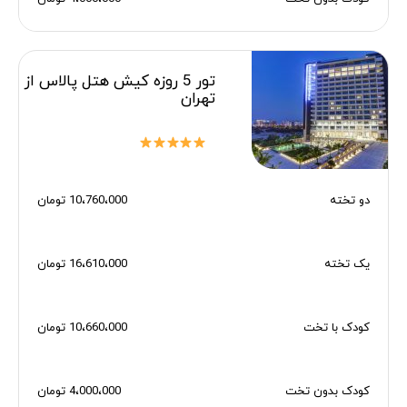
تور 5 روزه کیش هتل پالاس از
تهران
دو تخته
10،760،000 تومان
یک تخته
16،610،000 تومان
کودک با تخت
10،660،000 تومان
کودک بدون تخت
4،000،000 تومان