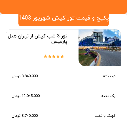
پکیج و قیمت تور کیش شهریور 1403
تور 3 شب کیش از تهران هتل
پارمیس
دو تخته
8،840،000 تومان
یک تخته
12،045،000 تومان
کودک با تخت
8،740،000 تومان