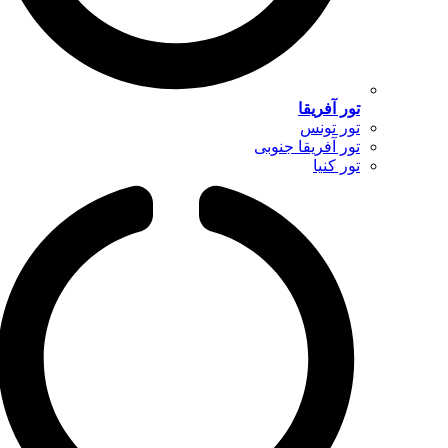
تور آفریقا
تور تونس
تور آفریقا جنوبی
تور کنیا