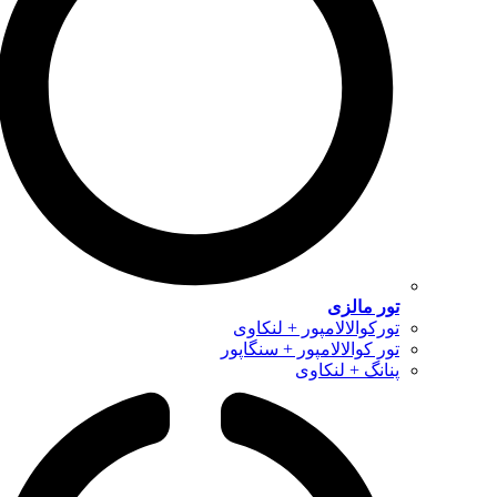
تور مالزی
تورکوالالامپور + لنکاوی
تور کوالالامپور + سنگاپور
پنانگ + لنکاوی