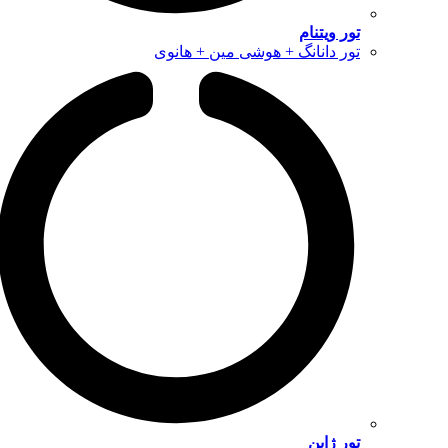
تور ویتنام
تور دانانگ + هوشی مین + هانوی
تور ژاپن