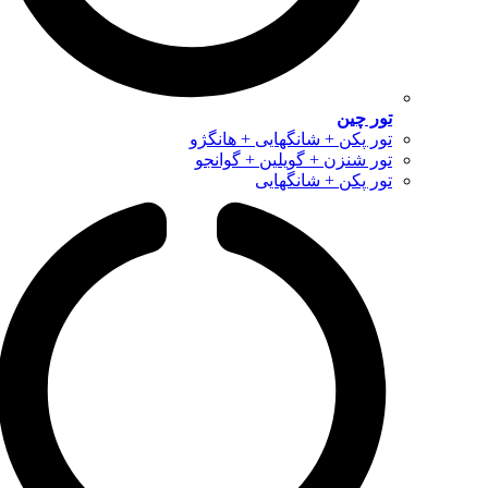
تور چین
تور پکن + شانگهایی + هانگژو
تور شنزن + گویلین + گوانجو
تور پکن + شانگهایی