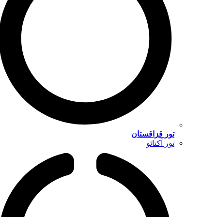
تور قزاقستان
تور آکتائو