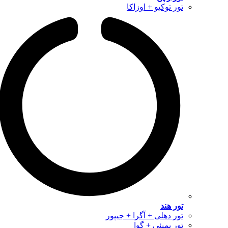
تور توکیو + اوزاکا
تور هند
تور دهلی + آگرا + جیپور
تور بمبئی + گوا