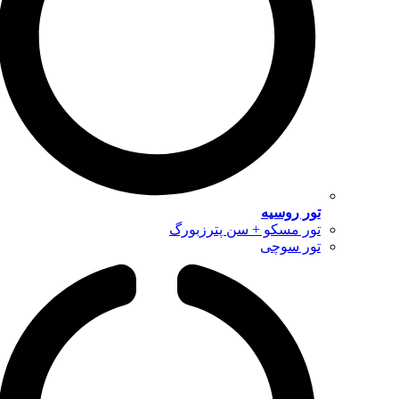
تور روسیه
تور مسکو + سن پترزبورگ
تور سوچی