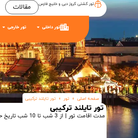
تور کشتی کروز دبی و خلیج فارس
مقالات
Item #3
Item #2
Item #1
تور داخلی
تور خارجی
صفحه اصلی
»
تور
»
تور تایلند ترکیبی
تور تایلند ترکیبی
مدت اقامت تور | از 3 شب تا 10 شب
تاریخ ح