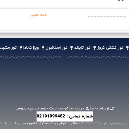
فاطمه حلیمی
تور کشتی کروز
تور تایلند
تور استانبول
ویزا کانادا
تور مشهد
ارتباط با ما
|
درباره ما
|
سیاست حفظ حریم خصوصی
شماره تماس : 02191099482
مامی حقوق برای شرکت خدمات مسافرت هوایی و گردشگری هامون محفوظ می باشد .