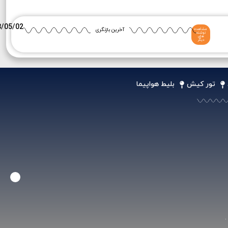
3/05/02
آخرین بازنگری
مشاهده
نوشته
های
دیگر
تور کیش
بلیط هواپیما