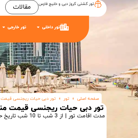
تور کشتی کروز دبی و خلیج فارس
مقالات
Item #3
Item #2
Item #1
تور داخلی
تور خارجی
صفحه اصلی
»
تور
»
تور دبی حیات ریجنسی قیمت 
تور دبی حیات ریجنسی قیمت م
مدت اقامت تور | از 3 شب تا 10 شب
تاریخ ح