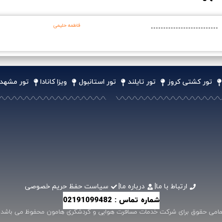
فاطمه حلیمی
تور کشتی کروز
تور تایلند
تور استانبول
ویزا کانادا
تور مشهد
ارتباط با ما
|
درباره ما
|
سیاست حفظ حریم خصوصی
شماره تماس : 02191099482
مامی حقوق برای شرکت خدمات مسافرت هوایی و گردشگری هامون محفوظ می باشد .