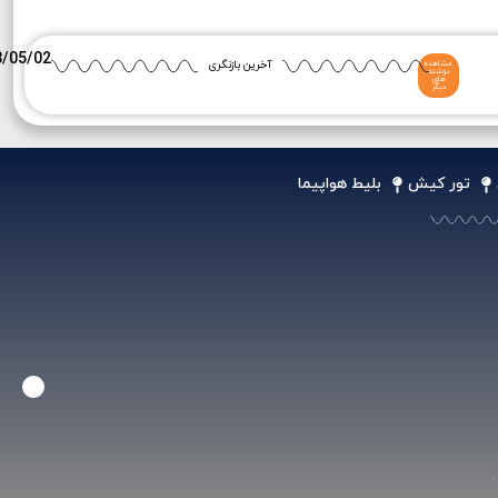
3/05/02
آخرین بازنگری
مشاهده
نوشته
های
دیگر
تور کیش
بلیط هواپیما