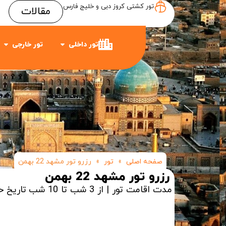
تور کشتی کروز دبی و خلیج فارس
مقالات
Item #3
Item #2
Item #1
تور داخلی
تور خارجی
صفحه اصلی
»
تور
»
رزرو تور مشهد 22 بهمن
رزرو تور مشهد 22 بهمن
مدت اقامت تور | از 3 شب تا 10 شب
تاریخ ح