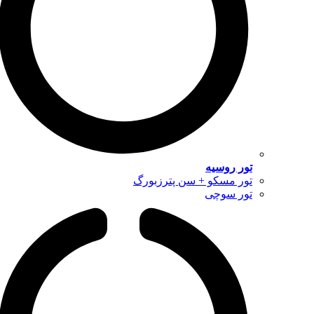
تور روسیه
تور مسکو + سن پترزبورگ
تور سوچی