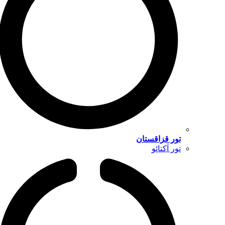
تور قزاقستان
تور آکتائو