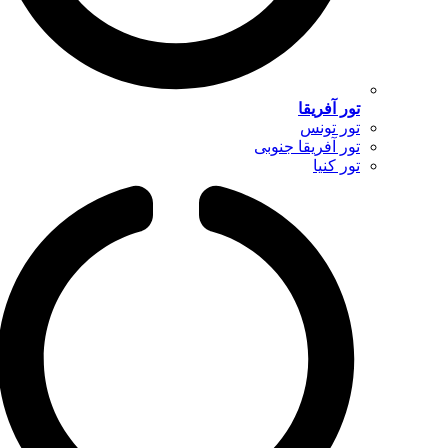
تور آفریقا
تور تونس
تور آفریقا جنوبی
تور کنیا