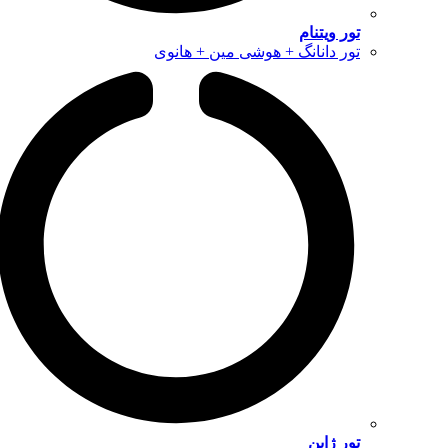
تور ویتنام
تور دانانگ + هوشی مین + هانوی
تور ژاپن