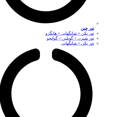
تور چین
تور پکن + شانگهایی + هانگژو
تور شنزن + گویلین + گوانجو
تور پکن + شانگهایی