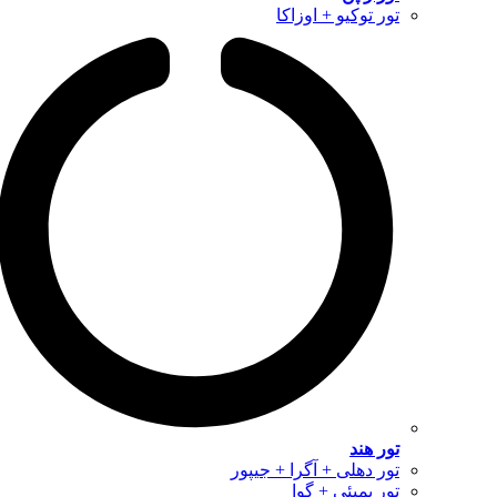
تور توکیو + اوزاکا
تور هند
تور دهلی + آگرا + جیپور
تور بمبئی + گوا