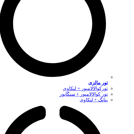
تور مالزی
تورکوالالامپور + لنکاوی
تور کوالالامپور + سنگاپور
پنانگ + لنکاوی