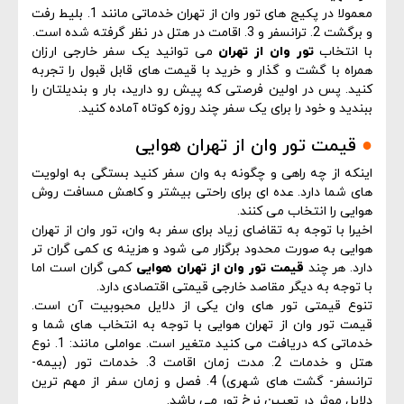
معمولا در پکیج های تور وان از تهران خدماتی مانند 1. بلیط رفت
و برگشت 2. ترانسفر و 3. اقامت در هتل در نظر گرفته شده است.
با انتخاب
تور وان از تهران
می توانید یک سفر خارجی ارزان
همراه با گشت و گذار و خرید با قیمت های قابل قبول را تجربه
کنید. پس در اولین فرصتی که پیش رو دارید، بار و بندیلتان را
ببندید و خود را برای یک سفر چند روزه کوتاه آماده کنید.
●
قیمت تور وان از تهران هوایی
اینکه از چه راهی و چگونه به وان سفر کنید بستگی به اولویت
های شما دارد. عده ای برای راحتی بیشتر و کاهش مسافت روش
هوایی را انتخاب می کنند.
اخیرا با توجه به تقاضای زیاد برای سفر به وان، تور وان از تهران
هوایی به صورت محدود برگزار می شود و هزینه ی کمی گران تر
دارد. هر چند
قیمت تور وان از تهران هوایی
کمی گران است اما
با توجه به دیگر مقاصد خارجی قیمتی اقتصادی دارد.
تنوع قیمتی تور های وان یکی از دلایل محبوبیت آن است.
قیمت تور وان از تهران هوایی با توجه به انتخاب های شما و
خدماتی که دریافت می کنید متغیر است. عواملی مانند: 1. نوع
هتل و خدمات 2. مدت زمان اقامت 3. خدمات تور (بیمه-
ترانسفر- گشت های شهری) 4. فصل و زمان سفر از مهم ترین
دلایل موثر در تعیین نرخ تور می باشد.