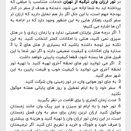
در
تور ارزان وان ترکیه از تهران
خدمات متناسب با مبلغی که
پرداخته اید به شما ارائه می شود. دغدغه و هدف از سفر در کنار
بودجه مهم است، با این حال اگر باز هم تمایل دارید که ارزان تر
سفر کنید، راهکار هایی به این منظور وجود دارد که در ادامه به
آن ها اشاره می کنیم؛
1. اگر درجه هتل برایتان اهمیتی ندارد و یا زمان زیادی را در هتل
سپری نمی کنید، هتلی با امکانات کمتر انتخاب کنید. به این
نکته نیز توجه داشته باشید که بسیاری از هتل های 2 یا 3
ستاره وان امکانات و کیفیت ضعیفی دارند و اگر تور شما با این
قبیل هتل ها بسته شود، قطعا کیفیت پایینی خواهد داشت.
2. اگر می توانید تور های لحظه آخری تهیه کنید. با تهیه تور
لحظه آخری می توانید با کیفیت خوب و قیمت پایین به این
شهر سفر کنید.
3. به جای تور هوایی وان، در تور زمینی وان شرکت کنید.
4. سفر خود را به ایام تعطیل و روز های پایانی هفته موکول
نکنید.
5. مدت زمان کمتری را برای اقامت در نظر بگیرید.
6. تور خود را به ایام لو سیزن و غیر پیک وان مانند زمستان
موکول کنید. ارزان ترین زمان برای سفر به وان فصل زمستان
است، در این زمان تور ارزان وان را تهیه کنید و هزینه ی بیشتری
را صرف خورد و خوراک و خرید و تفریح تان کنید. اگر ترجیحتان
تور ارزان وان از تهران می باشد، تور وان زمستان فرصت خوبی