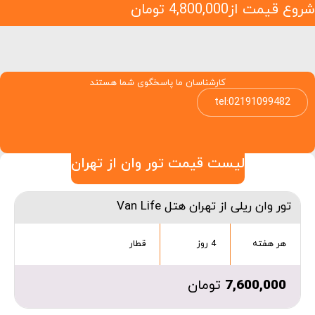
شروع قیمت از
4,800,000
تومان
کارشناسان ما پاسخگوی شما هستند
tel:02191099482
لیست قیمت تور وان از تهران
تور وان ریلی از تهران هتل Van Life
هر هفته
4 روز
قطار
7,600,000
تومان