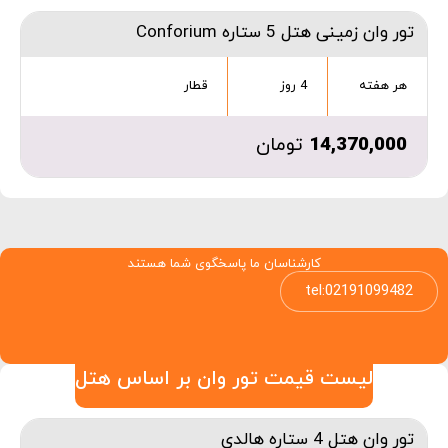
تور وان زمینی هتل 5 ستاره Conforium
هر هفته
4 روز
قطار
14,370,000
تومان
کارشناسان ما پاسخگوی شما هستند
tel:02191099482
لیست قیمت تور وان بر اساس هتل
تور وان هتل 4 ستاره هالدی