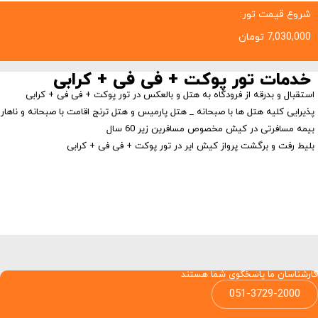
شروع قیمت تور:
7,030,000
تومان
خدمات تور پوکت + فی فی + کرابی
استقبال و بدرقه از فرودگاه به هتل و بالعکس در تور پوکت + فی فی + کرابی
پذیرایی کلیه هتل ها با صبحانه _ هتل پارمیس و هتل ترنج اقامت با صبحانه و ناهار
بیمه مسافرتی در کیش مخصوص مسافرین زیر 60 سال
بلیط رفت و برگشت پرواز کیش ایر در تور پوکت + فی فی + کرابی
کارشناسان ما پاسخگوی شما هستند
051-3729-2000