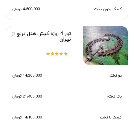
کودک بدون تخت
4،500،000 تومان
تور 4 روزه کیش هتل ترنج از
تهران
دو تخته
14،265،000 تومان
یک تخته
21،485،000 تومان
کودک با تخت
14،185،000 تومان