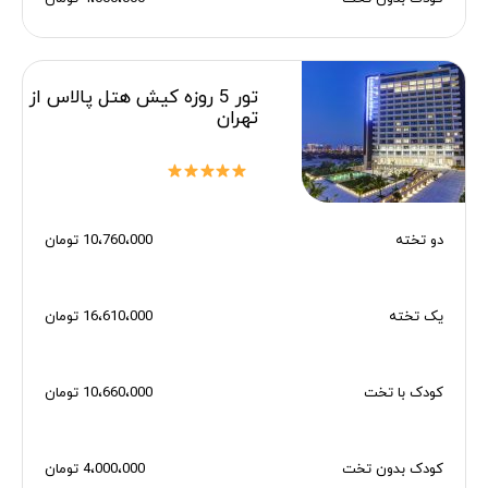
تور 5 روزه کیش هتل پالاس از
تهران
دو تخته
10،760،000 تومان
یک تخته
16،610،000 تومان
کودک با تخت
10،660،000 تومان
کودک بدون تخت
4،000،000 تومان