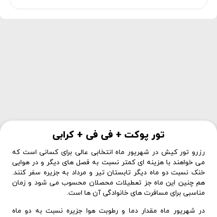
تور پوکت + فی فی + کرابی
رزرو تور کیش در شهریور ماه انتخابی عالی برای کسانی است که
می خواهند با هزینه ای کمتر نسبت به فصل های دیگر و در هوایی
خنک نسبت دو ماه دیگر تابستان تیر و مرداد به جزیره سفر کنند.
هم چنین این ماه جز تعطیلات محصلان محسوب می شود و زمان
مناسبی برای مسافرت های خانوادگی آن ها است.
در شهریور ماه مقدار دما و رطوبت هوا جزیره نسبت به دو ماه
گذشته یعنی تیر ماه و مرداد ماه کمتر است اما بازهم تفاوت چشم
گیری ندارد و هنوز هم هوا گرم است. از طرفی در
تور کیش شهریور
1403
که مصادف با ایام سوگواری محرم و صفر است نباید انتظار
برگزاری جشن، کنسرت و جنگ های شبانه را داشته باشید. با این
وجود توصیه ما این است که اگر فرصت دارید ماه های دیگر را برای
سفر با تور کیش انتخاب کنید.