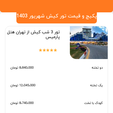
پکیج و قیمت تور کیش شهریور 1403
تور 3 شب کیش از تهران هتل
پارمیس
دو تخته
8،840،000 تومان
یک تخته
12،045،000 تومان
کودک با تخت
8،740،000 تومان