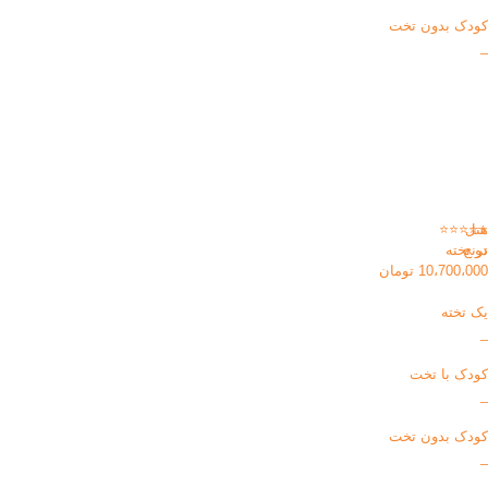
کودک بدون تخت
_
هتل
⭐⭐⭐⭐⭐
ترنج
دو تخته
10،700،000 تومان
یک تخته
_
کودک با تخت
_
کودک بدون تخت
_