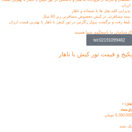
ارزان
پذیرایی کلیه هتل ها با صبحانه و ناهار
بیمه مسافرتی در کیش مخصوص مسافرین زیر 60 سال
بلیط رفت و برگشت پرواز زاگرس در تور کیش با ناهار با بهترین قیمت ارزان
کارشناسان ما پاسخگوی شما هستند
tel:02191099482
پکیج و قیمت تور کیش با ناهار
هتل
⭐⭐⭐⭐
پارمیدا
دو تخته
6،300،000 تومان
یک تخته
_