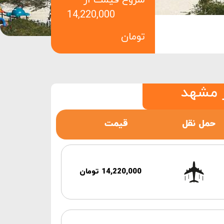
شروع قیمت از
14,220,000
تومان
 مشهد
حمل نقل
قیمت
14,220,000 تومان