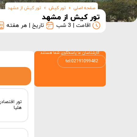
صفحه اصلی
»
تور کیش
»
تور کیش از مشهد
تور کیش از مشهد
اقامت | 3 شب
تاریخ | هر هفته
کارشناسان ما پاسخگوی شما هستند
tel:02191099482
تور اقتصاد
هلیا