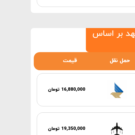
د بر اساس
حمل نقل
قیمت
16,880,000 تومان
19,350,000 تومان