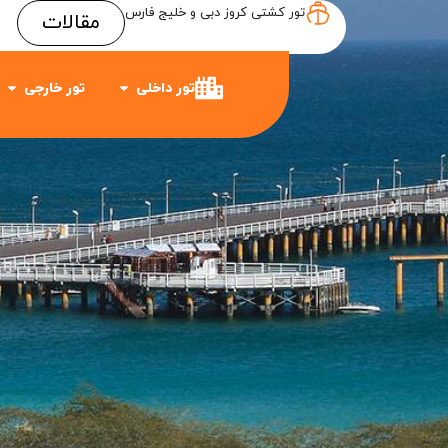
تور کشتی کروز دبی و خلیج فارس
مقالات
Item #3
Item #2
Item #1
تور داخلی
تور خارجی