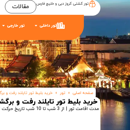
تور کشتی کروز دبی و خلیج فارس
مقالات
Item #3
Item #2
Item #1
تور داخلی
تور خارجی
صفحه اصلی
»
تور
»
خرید بلیط تور تایلند رفت و ب
خرید بلیط تور تایلند رفت و برگ
مدت اقامت تور | از 3 شب تا 10 شب
تاریخ حرکت ت