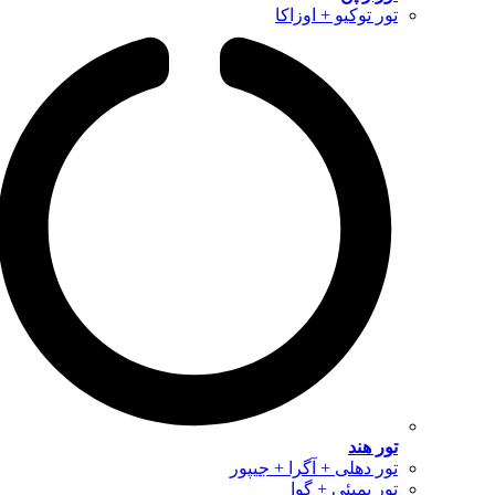
تور توکیو + اوزاکا
تور هند
تور دهلی + آگرا + جیپور
تور بمبئی + گوا