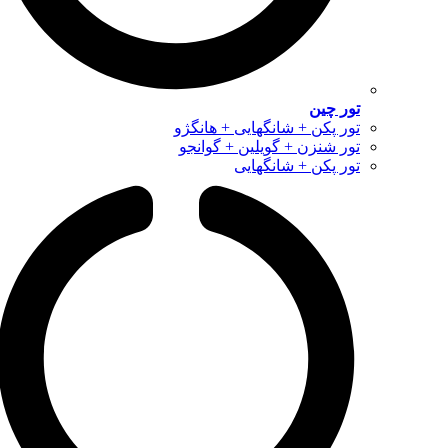
تور چین
تور پکن + شانگهایی + هانگژو
تور شنزن + گویلین + گوانجو
تور پکن + شانگهایی