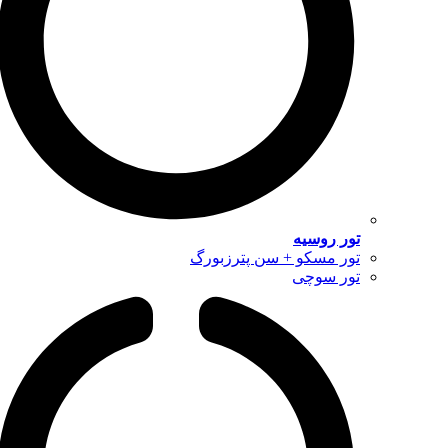
تور روسیه
تور مسکو + سن پترزبورگ
تور سوچی