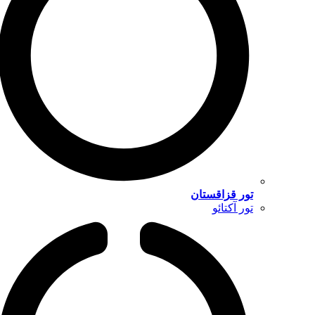
تور قزاقستان
تور آکتائو