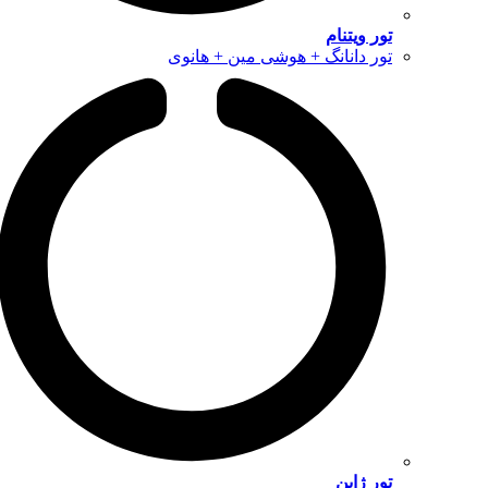
تور ویتنام
تور دانانگ + هوشی مین + هانوی
تور ژاپن