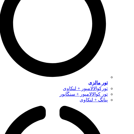
تور مالزی
تورکوالالامپور + لنکاوی
تور کوالالامپور + سنگاپور
پنانگ + لنکاوی