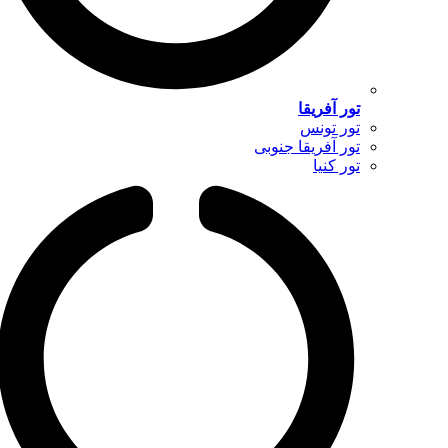
تور آفریقا
تور تونس
تور آفریقا جنوبی
تور کنیا