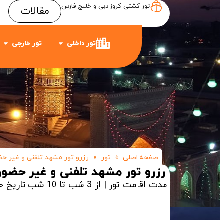
تور کشتی کروز دبی و خلیج فارس
مقالات
Item #3
Item #2
Item #1
تور داخلی
تور خارجی
صفحه اصلی
»
تور
»
رزرو تور مشهد تلفنی و غیر ح
رزرو تور مشهد تلفنی و غیر حضو
مدت اقامت تور | از 3 شب تا 10 شب
تاریخ ح