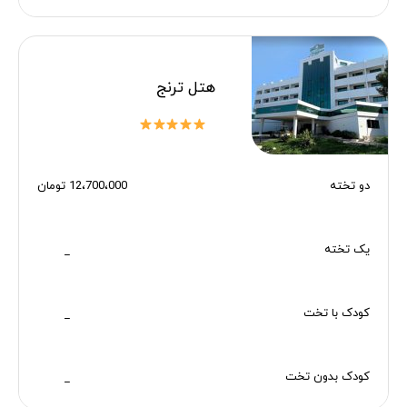
هتل ترنج
دو تخته
12،700،000 تومان
یک تخته
_
کودک با تخت
_
کودک بدون تخت
_