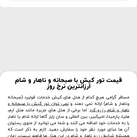
قیمت تور کیش با صبحانه و ناهار و شام
ارزانترین نرخ روز
مسافر گرامی هیچ کدام از هتل های کیش خدمات فولبرد (صبحانه
وناهار و شام) ارائه نمی دهند و
نمی توان تور کیش با صبحانه و
ناهار و شام رزرو کرد
. اما برخی از هتل های جزیره مانند هتل ارم،
هلیا، پارمیدا، امیرکبیر، بین المللی و سان رایز گاها ارائه شام یا ناهار
را به خدمات خود اضافه می کنند و شما می توانید از منوی رستوان
آن ها غذای مورد نظر خود را سفارش دهید. لازم به ذکر است که
همیشه شرایط رزرو ناهار و شام در این هتل ها فراهم نیست، زمان
هایی که تقاضا برای سفر به کیش کم است، این هتل ها برای جذب
مسافر غذا را به خدمات خود اضافه می کنند.
در صورت تمایل می توانید
تور کیش هافبرد (صبحانه و ناهار)
را
رزرو کنید. هتل های ترنج، شایگان و پارمیس جز هتل هایی هستند
که خدمات هافبرد را ارائه می دهند. برای اطلاع از قیمت و پکیج های