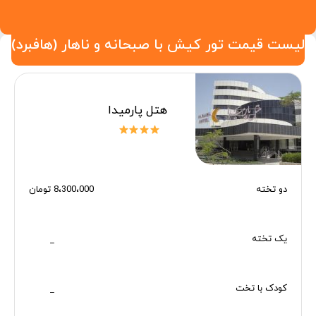
لیست قیمت تور کیش با صبحانه و ناهار (هافبرد)
هتل پارمیدا
دو تخته
8،300،000 تومان
یک تخته
_
کودک با تخت
_