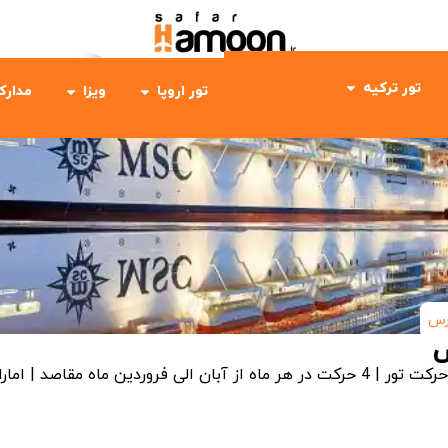
تور ترکیه
تور اروپا
ویزا
مدارک
رس
س
رکت در هر ماه از آبان الی فروردین ماه
مقاصد | امار