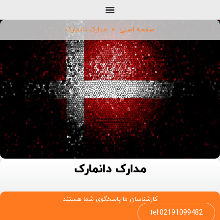
صفحه اصلی
»
مدارک دانمارک
مدارک دانمارک
کارشناسان ما پاسخگوی شما هستند
tel:02191099482