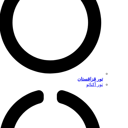
تور قزاقستان
تور آکتائو