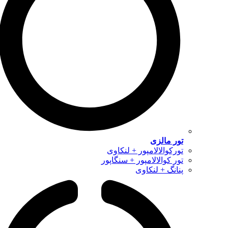
تور مالزی
تورکوالالامپور + لنکاوی
تور کوالالامپور + سنگاپور
پنانگ + لنکاوی