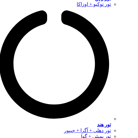
تور توکیو + اوزاکا
تور هند
تور دهلی + آگرا + جیپور
تور بمبئی + گوا