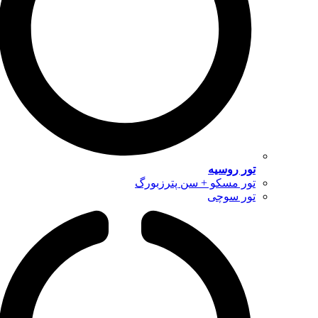
تور روسیه
تور مسکو + سن پترزبورگ
تور سوچی