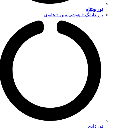
تور ویتنام
تور دانانگ + هوشی مین + هانوی
تور ژاپن