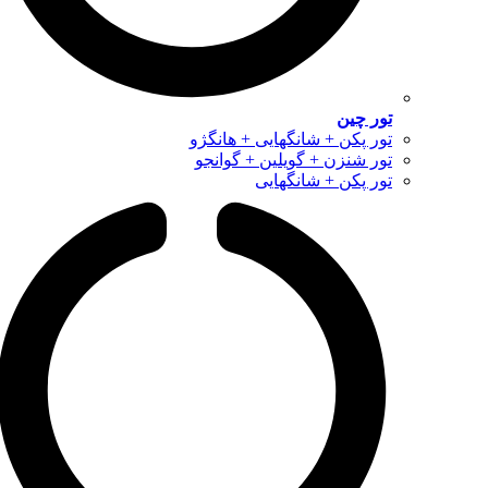
تور چین
تور پکن + شانگهایی + هانگژو
تور شنزن + گویلین + گوانجو
تور پکن + شانگهایی