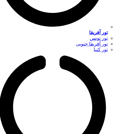
تور آفریقا
تور تونس
تور آفریقا جنوبی
تور کنیا