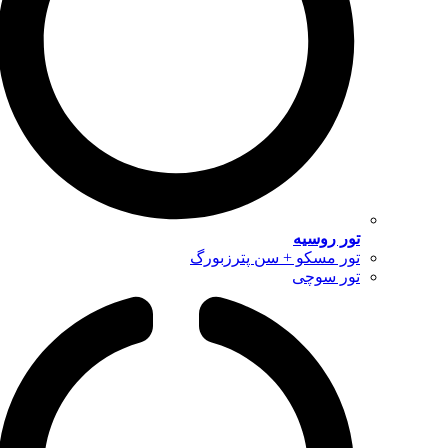
تور روسیه
تور مسکو + سن پترزبورگ
تور سوچی