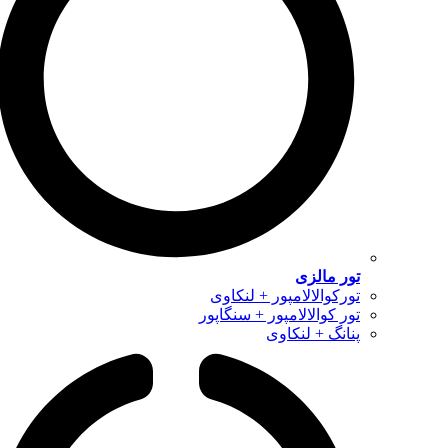
تور مالزی
تورکوالالامپور + لنکاوی
تور کوالالامپور + سنگاپور
پنانگ + لنکاوی