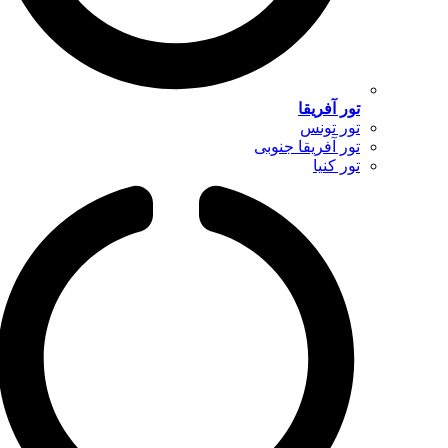
تور آفریقا
تور تونس
تور آفریقا جنوبی
تور کنیا