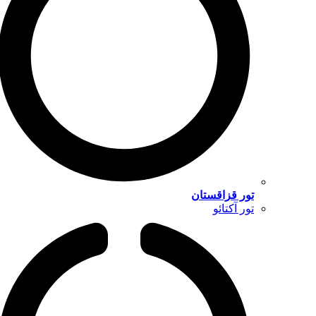
تور قزاقستان
تور آکتائو