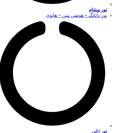
تور ویتنام
تور دانانگ + هوشی مین + هانوی
تور ژاپن