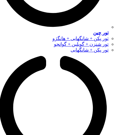
تور چین
تور پکن + شانگهایی + هانگژو
تور شنزن + گویلین + گوانجو
تور پکن + شانگهایی