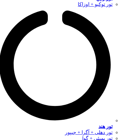
تور توکیو + اوزاکا
تور هند
تور دهلی + آگرا + جیپور
تور بمبئی + گوا