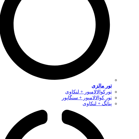
تور مالزی
تورکوالالامپور + لنکاوی
تور کوالالامپور + سنگاپور
پنانگ + لنکاوی