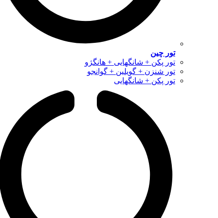
تور چین
تور پکن + شانگهایی + هانگژو
تور شنزن + گویلین + گوانجو
تور پکن + شانگهایی