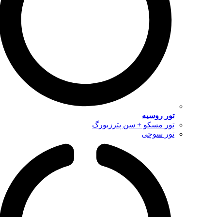
تور روسیه
تور مسکو + سن پترزبورگ
تور سوچی