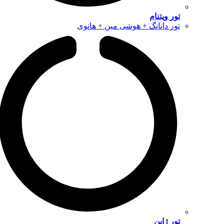
تور ویتنام
تور دانانگ + هوشی مین + هانوی
تور ژاپن