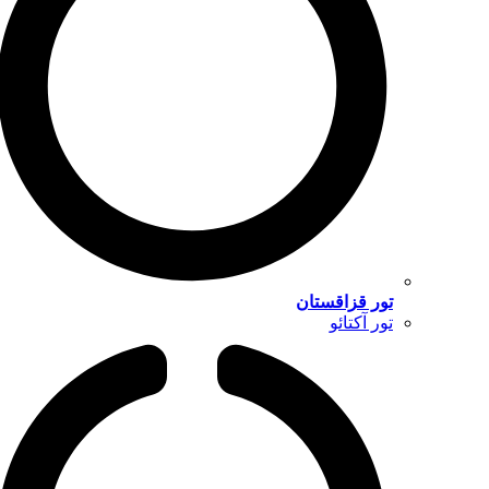
تور قزاقستان
تور آکتائو