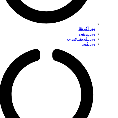
تور آفریقا
تور تونس
تور آفریقا جنوبی
تور کنیا