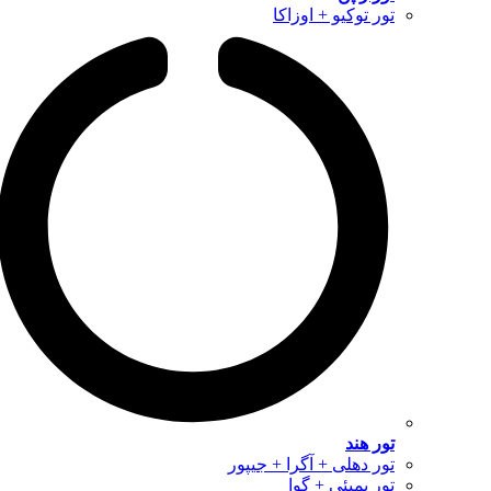
تور توکیو + اوزاکا
تور هند
تور دهلی + آگرا + جیپور
تور بمبئی + گوا