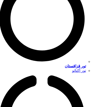
تور قزاقستان
تور آکتائو