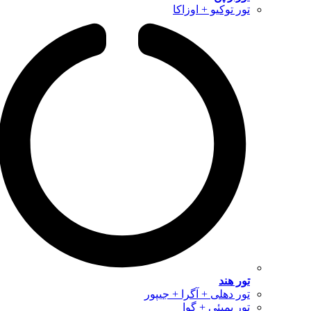
تور توکیو + اوزاکا
تور هند
تور دهلی + آگرا + جیپور
تور بمبئی + گوا