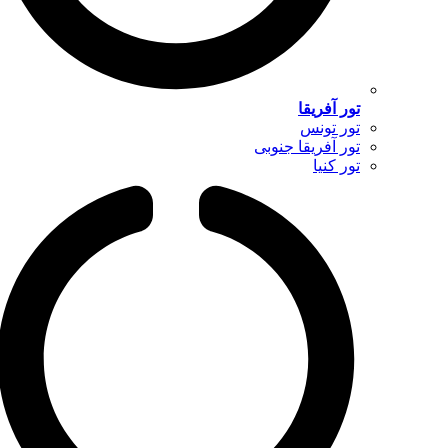
تور آفریقا
تور تونس
تور آفریقا جنوبی
تور کنیا