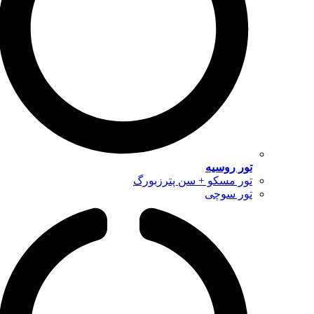
تور روسیه
تور مسکو + سن پترزبورگ
تور سوچی