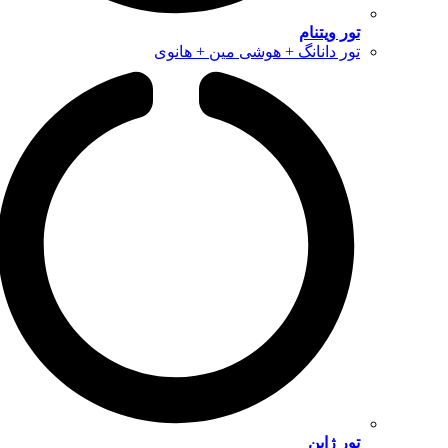
تور ویتنام
تور دانانگ + هوشی مین + هانوی
تور ژاپن