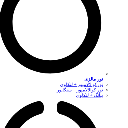
تور مالزی
تورکوالالامپور + لنکاوی
تور کوالالامپور + سنگاپور
پنانگ + لنکاوی