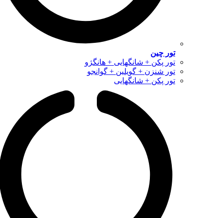
تور چین
تور پکن + شانگهایی + هانگژو
تور شنزن + گویلین + گوانجو
تور پکن + شانگهایی