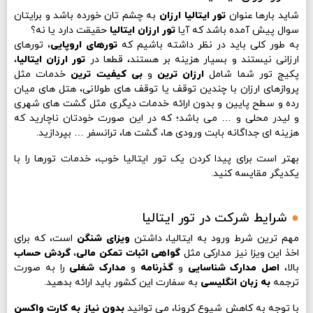
شاید بارها عنوان
تور ایتالیا ارزان
به چشم تان خورده باشد و برایتان
سوال پیش آمده باشد که آیا
تور ارزان ایتالیا
حقیقت دارد یا نه؟
به طور کلی باید در نظر داشته باشیم که
تورهای اروپایی
، تورهای
ارزانی نیستند و بسیار هزینه بر هستند، قطعا در
تور ارزان ایتالیا
،
پکیج تور شما شامل
ارزان ترین
و
بی کیفیت ترین
خدمات مثل
پروازهای ارزان با چندین توقف یا توقف های طولانی، هتل های میان
رده و سطح پایین و بدون ارائه خدمات دیگری مثل گشت های شهری
و لیدر محلی و … می باشد؛ که در این صورت خودتان ناچارید که
هزینه ای جداگانه بابت ورودی ها، گشت ها، ترانسفر … بپردازید.
بهتر است برای پیدا کردن یک تور ایتالیا خوب، خدمات تورها را با
یکدیگر مقایسه کنید.
●
شرایط شرکت در تور ایتالیا
مهم ترین شرط ورود به ایتالیا، داشتن
ویزای شنگن
است، که برای
اخذ این ویزا نیز مدارکی مثل
گواهی اثبات تمکن مالی
،
گردش حساب
بالا،
اصل مدارک شناسایی
و
گذرنامه
و
مدارک شغلی
را به صورت
ترجمه
به زبان انگلیسی
به سفارت این کشور باید ارائه بدهید.
با توجه به کاهش شیوع کرونا، می توانید
بدون نیاز به کارت واکسن