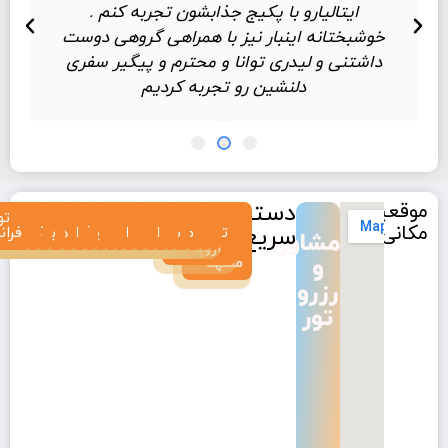
ایتالیارو با پکیج جذابشون تجربه کنم .
خوشبختانه اینبار نیز با همراهی گروهی دوست
داشتنی و لیدری توانا و محترم و پیگیر سفری
دلنشین رو تجربه کردیم
دسترسی
موقعیت
تور
تور
تور
تور
تور
تور
تور
تور
تور
تور
تور
تور
تور
تور
تور
تور
تور
تور
تور
تور
تو
مکانی
سریع
اروپا
ترکیبی
ایتالیا
هلند
نروژ
مجارستان
سوئیس
اتریش
بلژیک
سوئد
چک
اسپانیا
یونان
پرتغال
آلمان
اسلواکی
دانمارک
قبرس
کرواسی
بلغارستان
فران
مشاوره
از
اروپا
و
مشهد
رزرو
تور