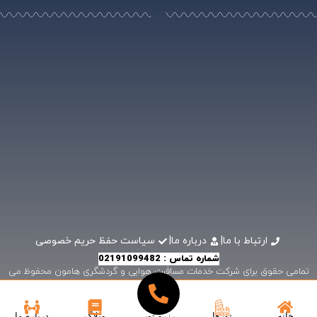
ارتباط با ما
|
درباره ما
|
سیاست حفظ حریم خصوصی
شماره تماس : 02191099482
تمامی حقوق برای شرکت خدمات مسافرت هوایی و گردشگری هامون محفوظ می
باشد .
خانه
تورها
رزرو تور
وبلاگ
درباره ما