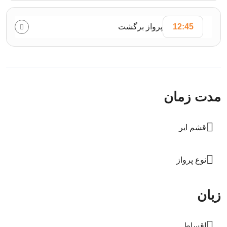
12:45
پرواز برگشت
مدت زمان
قشم ایر
نوع پرواز
زبان
اقساط