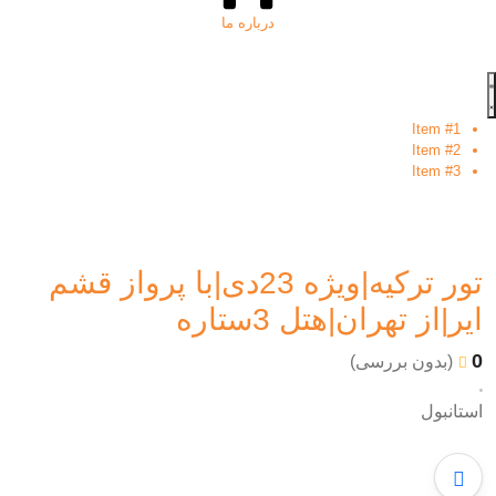
درباره ما
Item #1
Item #2
Item #3
تور ترکیه|ویژه 23دی|با پرواز قشم
ایر|از تهران|هتل 3ستاره
0
(بدون بررسی)
استانبول