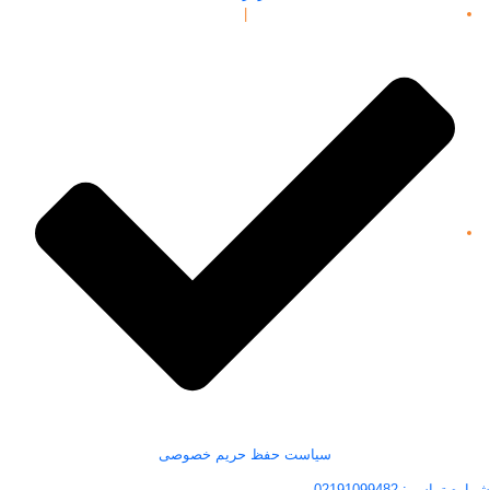
|
سیاست حفظ حریم خصوصی
شماره تماس : 02191099482